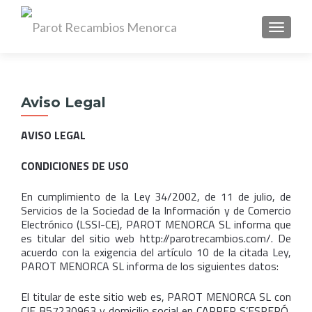
CAMBI
Search
for:
Aviso Legal
AVISO LEGAL
CONDICIONES DE USO
En cumplimiento de la Ley 34/2002, de 11 de julio, de
Servicios de la Sociedad de la Información y de Comercio
Electrónico (LSSI-CE), PAROT MENORCA SL informa que
es titular del sitio web http://parotrecambios.com/. De
acuerdo con la exigencia del artículo 10 de la citada Ley,
PAROT MENORCA SL informa de los siguientes datos:
El titular de este sitio web es, PAROT MENORCA SL con
CIF B57230963 y domicilio social en CARRER S’ESPERÓ,