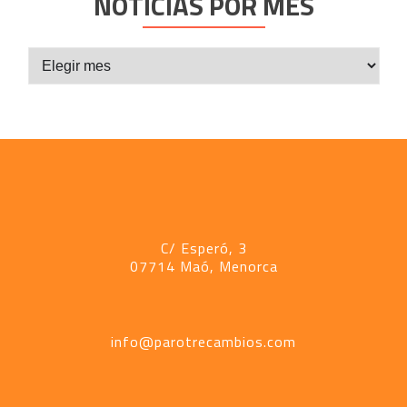
NOTICIAS POR MES
Noticias
por
mes
C/ Esperó, 3
07714 Maó, Menorca
info@parotrecambios.com