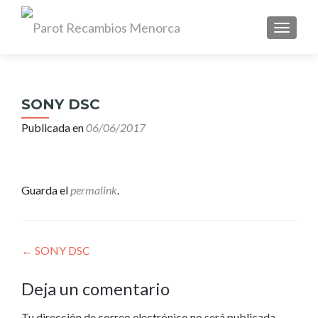
CAMBI
Search
for:
SONY DSC
Publicada en
06/06/2017
Guarda el
permalink
.
Navegación
←
SONY DSC
de
Deja un comentario
entradas
Tu dirección de correo electrónico no será publicada.