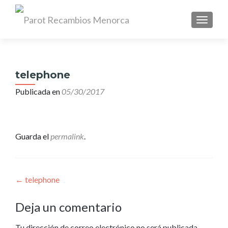
CAMBI
Search
for:
telephone
Publicada en
05/30/2017
Guarda el
permalink
.
Navegación
←
telephone
de
Deja un comentario
entradas
Tu dirección de correo electrónico no será publicada.